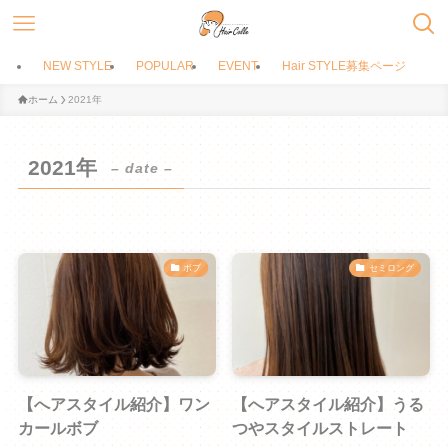
NEW STYLE
POPULAR
EVENT
Hair STYLE募集ページ
ホーム
2021年
2021年
– date –
ボブ
セミロング
【へアスタイル紹介】ワン
【へアスタイル紹介】うる
カールボブ
つやスタイルストレート