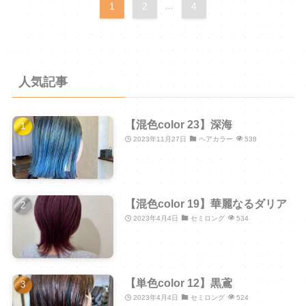
1
2
...
4
人気記事
【混色color 23】深海
2023年11月27日
ヘアカラー
538
【混色color 19】華麗なるダリア
2023年4月4日
セミロング
534
【単色color 12】黒鳶
2023年4月4日
セミロング
524