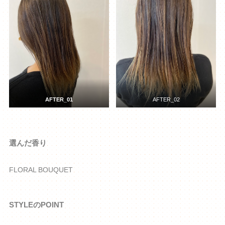
AFTER_01
AFTER_02
選んだ香り
FLORAL BOUQUET
STYLEのPOINT