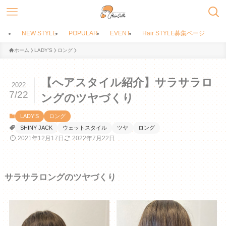
NEW STYLE
POPULAR
EVENT
Hair STYLE募集ページ
ホーム
LADY’S
ロング
【へアスタイル紹介】サラサラロ
2022
7/22
ングのツヤづくり
LADY’S
ロング
SHINY JACK
ウェットスタイル
ツヤ
ロング
2021年12月17日
2022年7月22日
サラサラロングのツヤづくり