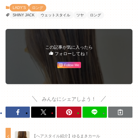
LADY’S
ロング
SHINY JACK
ウェットスタイル
ツヤ
ロング
この記事が気に入ったら
フォローしてね！
Follow Me
みんなにシェアしよう！
【へアスタイル紹介】ゆるまきカール