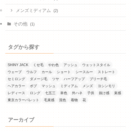
メンズミディアム
(2)
その他
(1)
タグから探す
SHINY JACK
くせ毛
やわ色
アッシュ
ウェットスタイル
ウェーブ
ウルフ
カール
ショート
シースルー
ストレート
セミロング
ダメージ毛
ツヤ
ハーフアップ
ブリーチ毛
ヘアカラー
ボブ
マッシュ
ミディアム
メンズ
ヨシンモリ
レディース
ロング
七五三
単色
外ハネ
子供
抜け感
束感
東京カラーパレット
毛束感
混色
着物
花
アーカイブ