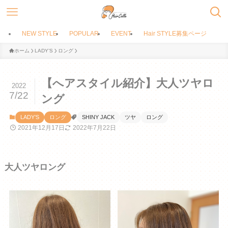
NEW STYLE
POPULAR
EVENT
Hair STYLE募集ページ
ホーム
LADY’S
ロング
【へアスタイル紹介】大人ツヤロ
2022
7/22
ング
LADY’S
ロング
SHINY JACK
ツヤ
ロング
2021年12月17日
2022年7月22日
大人ツヤロング