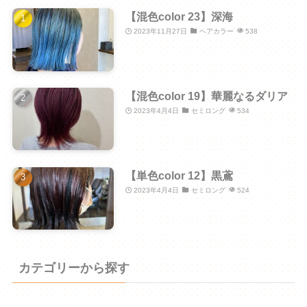
【混色color 23】深海
2023年11月27日
ヘアカラー
538
【混色color 19】華麗なるダリア
2023年4月4日
セミロング
534
【単色color 12】黒鳶
2023年4月4日
セミロング
524
カテゴリーから探す