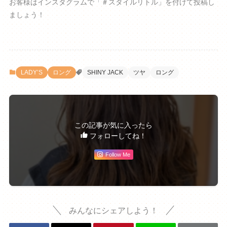
お客様はインスタグラムで「＃スタイルリトル」を付けて投稿し
ましょう！
LADY’S
ロング
SHINY JACK
ツヤ
ロング
この記事が気に入ったら
フォローしてね！
Follow Me
みんなにシェアしよう！