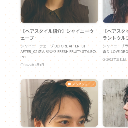
【へアスタイル紹介】シャイニーウ
【へアスタ
ェーブ
ラントウル
シャイニーウェーブ BEFORE AFTER_01
シャイニーブラン
AFTER_02 選んだ香り FRESH FRUITY STYLEの
香り LOVE DRO
PO...
2022年2月1日
2022年2月1日
メンズショート