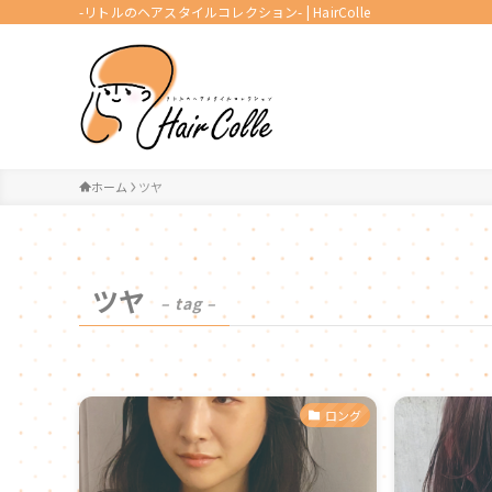
-リトルのヘアスタイルコレクション- | HairColle
ホーム
ツヤ
ツヤ
– tag –
ロング