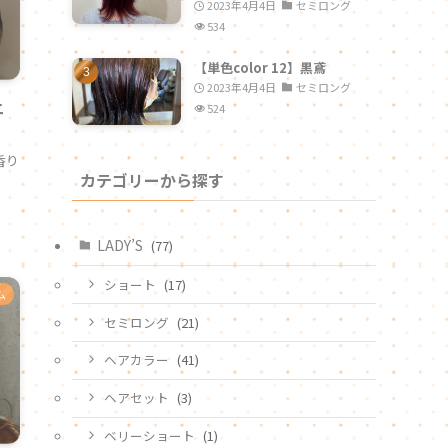
2023年4月4日
セミロング
534
【単色color 12】黒鳶
2023年4月4日
セミロング
ニ
524
だ香り
カテゴリーから探す
LADY’S
(77)
ショート
(17)
ム
セミロング
(21)
ヘアカラー
(41)
ヘアセット
(3)
ベリーショート
(1)