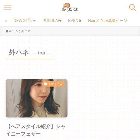
NEW STYLE
POPULAR
EVENT
Hair STYLE募集ページ
ホーム
外ハネ
外ハネ
– tag –
ミディアム
【へアスタイル紹介】シャ
イニーフェザー