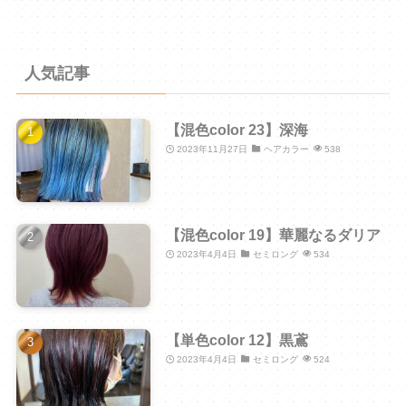
人気記事
【混色color 23】深海
2023年11月27日
ヘアカラー
538
【混色color 19】華麗なるダリア
2023年4月4日
セミロング
534
【単色color 12】黒鳶
2023年4月4日
セミロング
524