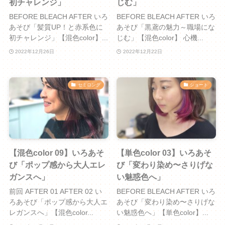
初チャレンジ」
じむ」
BEFORE BLEACH AFTER いろ
BEFORE BLEACH AFTER いろ
あそび「髪質UP！と赤系色に
あそび「黒鳶の魅力～職場にな
初チャレンジ」【混色color】...
じむ」【混色color】 心機...
2022年12月26日
2022年12月22日
セミロング
ショート
【混色color 09】いろあそ
【単色color 03】いろあそ
び「ポップ感から大人エレ
び「変わり染め〜さりげな
ガンスへ」
い魅惑色へ」
前回 AFTER 01 AFTER 02 い
BEFORE BLEACH AFTER いろ
ろあそび「ポップ感から大人エ
あそび「変わり染め〜さりげな
レガンスへ」【混色color...
い魅惑色へ」【単色color】...