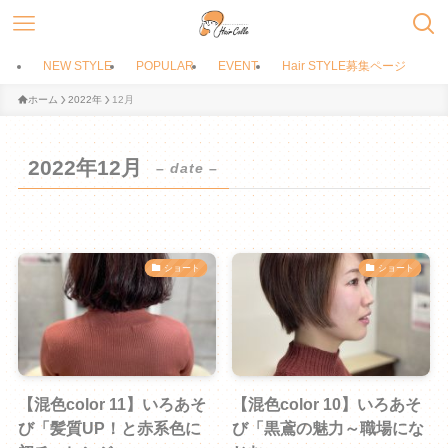
NEW STYLE
POPULAR
EVENT
Hair STYLE募集ページ
ホーム
2022年
12月
2022年12月
– date –
ショート
ショート
【混色color 11】いろあそ
【混色color 10】いろあそ
び「髪質UP！と赤系色に
び「黒鳶の魅力～職場にな