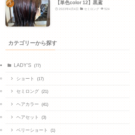
【単色color 12】黒鳶
2023年4月4日
セミロング
524
カテゴリーから探す
LADY’S
(77)
ショート
(17)
セミロング
(21)
ヘアカラー
(41)
ヘアセット
(3)
ベリーショート
(1)