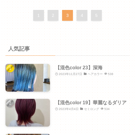
1
2
3
4
5
人気記事
【混色color 23】深海
2023年11月27日
ヘアカラー
538
【混色color 19】華麗なるダリア
2023年4月4日
セミロング
534