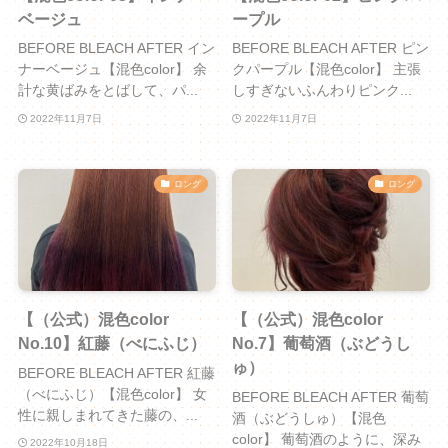
ベージュ
ープル
BEFORE BLEACH AFTER イン
BEFORE BLEACH AFTER ピン
ナーベージュ【混色color】 余
クパープル【混色color】 主張
計な黄ばみをとばして、パ...
しすぎないふんわりピンク...
2022年11月7日
2022年11月7日
ロング
ロング
【（公式）混色color
【（公式）混色color
No.10】紅藤（べにふじ）
No.7】葡萄酒（ぶどうし
ゅ）
BEFORE BLEACH AFTER 紅藤
（べにふじ）【混色color】 女
BEFORE BLEACH AFTER 葡萄
性に親しまれてきた藤の、...
酒（ぶどうしゅ）【混色
color】 葡萄酒のように、深み
2022年10月18日