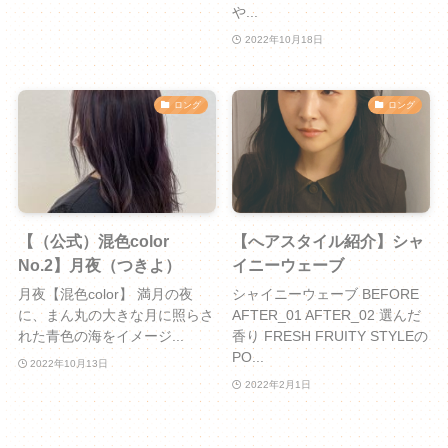
や...
2022年10月18日
ロング
ロング
【（公式）混色color
【へアスタイル紹介】シャ
No.2】月夜（つきよ）
イニーウェーブ
月夜【混色color】 満月の夜
シャイニーウェーブ BEFORE
に、まん丸の大きな月に照らさ
AFTER_01 AFTER_02 選んだ
れた青色の海をイメージ...
香り FRESH FRUITY STYLEの
PO...
2022年10月13日
2022年2月1日