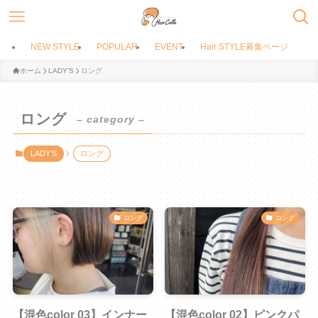
NEW STYLE
POPULAR
EVENT
Hair STYLE募集ページ
ホーム
LADY’S
ロング
ロング
– category –
LADY’S
ロング
ロング
ロング
【混色color 03】インナー
【混色color 02】ピンクパ