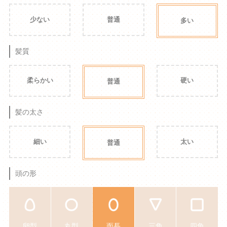
少ない
普通
多い
髪質
柔らかい
硬い
普通
髪の太さ
細い
太い
普通
頭の形
卵型
丸型
面長
三角
四角