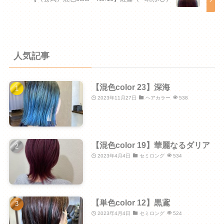
人気記事
【混色color 23】深海
2023年11月27日
ヘアカラー
538
【混色color 19】華麗なるダリア
2023年4月4日
セミロング
534
【単色color 12】黒鳶
2023年4月4日
セミロング
524