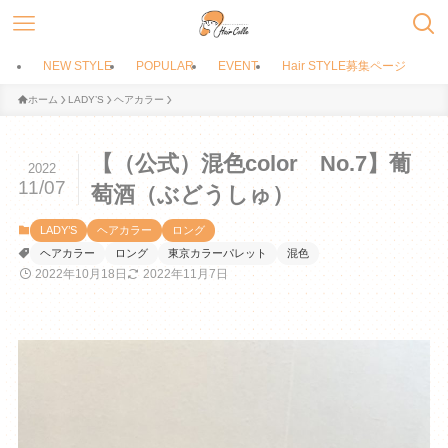
NEW STYLE
POPULAR
EVENT
Hair STYLE募集ページ
ホーム
LADY’S
ヘアカラー
【（公式）混色color No.7】葡
2022
11/07
萄酒（ぶどうしゅ）
LADY’S
ヘアカラー
ロング
ヘアカラー
ロング
東京カラーパレット
混色
2022年10月18日
2022年11月7日