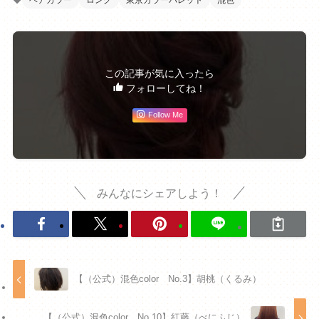
この記事が気に入ったら
フォローしてね！
Follow Me
みんなにシェアしよう！
【（公式）混色color No.3】胡桃（くるみ）
【（公式）混色color No.10】紅藤（べにふじ）