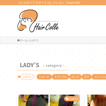
-リトルのヘアスタイルコレクション- | HairColle
ホーム
LADY’S
LADY’S
– category –
LADY’S
ショート
ミディアム
ロング
ボブ
ベリーシ
LADY’S