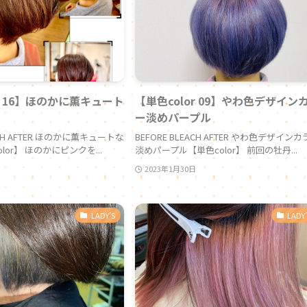
or 16】ほのかに薫キュート
【単色color 09】やわ色デザイン
ー淡めパープル
EACH AFTER ほのかに薫キュートな
BEFORE BLEACH AFTER やわ色デザイン
or】 ほのかにピンクを...
淡めパープル【単色color】 前回の牡丹...
2023年1月30日
LADY’S
LADY