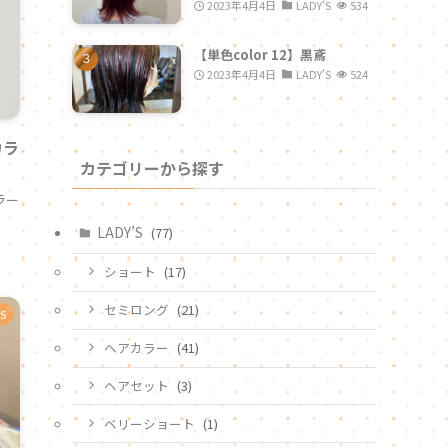
2023年4月4日
LADY’S
534
【単色color 12】黒鳶
2023年4月4日
LADY’S
524
カラ
カテゴリーから探す
カラー
LADY’S
(77)
ショート
(17)
セミロング
(21)
’S
ヘアカラー
(41)
ヘアセット
(3)
ベリーショート
(1)