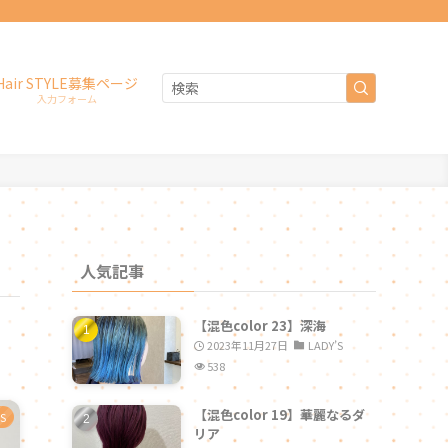
Hair STYLE募集ページ
入力フォーム
人気記事
【混色color 23】深海
2023年11月27日
LADY’S
538
【混色color 19】華麗なるダ
’S
リア